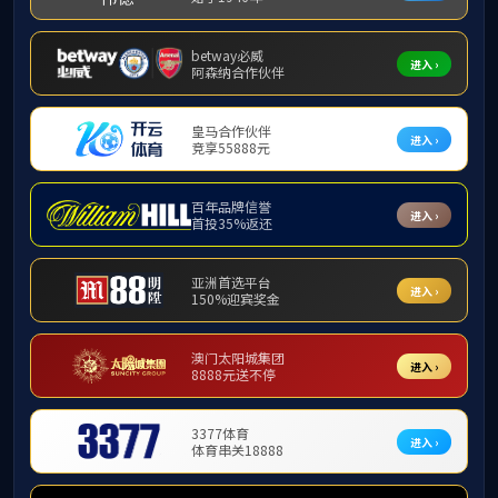
咸阳市风动体育
时间: 2023-12-06 18:42:19
来源：综合办公