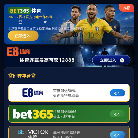
风动体育 - 专业体育装备与运动指导平台
您好，欢迎来到风动体育-官方网站官网！
新闻中心
news Center